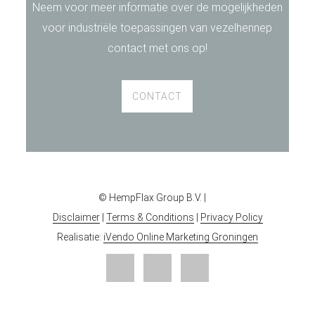
Neem voor meer informatie over de mogelijkheden
voor industriële toepassingen van vezelhennep
contact met ons op!
CONTACT
© HempFlax Group B.V. |
Disclaimer
|
Terms & Conditions
|
Privacy Policy
Realisatie:
iVendo Online Marketing Groningen